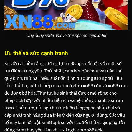
Ung dung xn88 apk va trai nghiem app xn88
Ưu thế và sức cạnh tranh
So với các nền tảng tương tự, xn88 apk nổi bật với một số
ưu điểm trọng yếu. Thứ nhất, cam kết bảo mật và tuân thủ
quy định, thứ hai, hiệu suất ổn định dù dung lượng dữ liệu
lớn, thứ ba, sự tích hợp mượt mà giữa xn88 còn và xn88 com
để đồng bộ hóa. Thứ tư, hệ sinh thái được mở rộng, cho
phép tích hợp với nhiều tiện ích và hệ thống thanh toán an
toàn. Thứ năm, đội ngũ hỗ trợ luôn lắng nghe phản hồi và
cập nhật tính năng dựa trên ý kiến của người dùng. Các yếu
tố này làm nổi bật xn88 apk so với các đối thủ và giúp người
dùng cảm thấy yên tâm khi trải nghiệm xn88 apk.