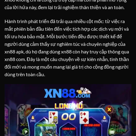
của lời hứa này, đem lại trải nghiệm thân thiện và an toàn.
Hành trình phát triển đã trải qua nhiều cột mốc: từ việc ra
mắt phiên bản đầu tiên đến việc tích hợp các dịch vụ mới và
tối ưu hóa bảo mật. Mỗi bước tiến đều được thiết kế để
người dùng cảm thấy sự nghiêm túc và chuyên nghiệp của
xn88 apk, dù họ đang dùng xn88 còn hay truy cập thông qua
xn88 com. Đây là một câu chuyện về sự kiên nhẫn, tinh thần
đổi mới và mong muốn mang lại giá trị cho cộng đồng người
dùng trên toàn cầu.