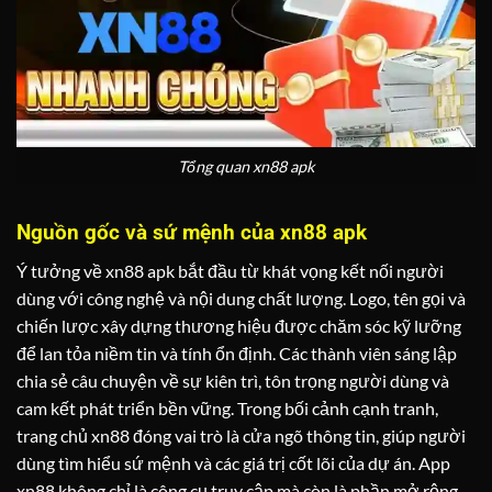
Tổng quan xn88 apk
Nguồn gốc và sứ mệnh của xn88 apk
Ý tưởng về xn88 apk bắt đầu từ khát vọng kết nối người
dùng với công nghệ và nội dung chất lượng. Logo, tên gọi và
chiến lược xây dựng thương hiệu được chăm sóc kỹ lưỡng
để lan tỏa niềm tin và tính ổn định. Các thành viên sáng lập
chia sẻ câu chuyện về sự kiên trì, tôn trọng người dùng và
cam kết phát triển bền vững. Trong bối cảnh cạnh tranh,
trang chủ xn88 đóng vai trò là cửa ngõ thông tin, giúp người
dùng tìm hiểu sứ mệnh và các giá trị cốt lõi của dự án. App
xn88 không chỉ là công cụ truy cập mà còn là phần mở rộng