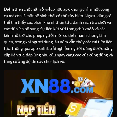
Điểm then chốt nằm ở việc xn88 apk không chỉ là một công
cụ mà còn là một hệ sinh thái có thể tùy biến. Người dùng có
thể tìm thấy các phân khu như tin tức, danh sách trò chơi và
các tiện ích bổ sung. Sự liên kết với trang chủ xn88 và các
kênh hỗ trợ cho phép người mới có thể nhanh chóng làm
quen, trong khi người dùng lâu năm vẫn thấy các cải tiến liên
tục. Thông qua app xn88, trải nghiệm người dùng được nâng
cấp liên tục, đáp ứng nhu cầu ngày càng cao của cộng đồng và
tăng cường độ tin cậy cho dịch vụ.