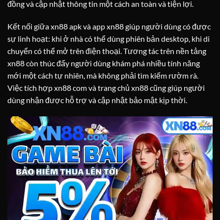
đồng và cập nhật thông tin một cách an toàn và tiện lợi.
Kết nối giữa xn88 apk và app xn88 giúp người dùng có được
sự linh hoạt: khi ở nhà có thể dùng phiên bản desktop, khi di
chuyển có thể mở trên điện thoại. Tương tác trên nền tảng
xn88 còn thúc đẩy người dùng khám phá nhiều tính năng
mới một cách tự nhiên, mà không phải tìm kiếm rườm rà.
Việc tích hợp xn88 com và trang chủ xn88 cũng giúp người
dùng nhận được hỗ trợ và cập nhật bảo mật kịp thời.