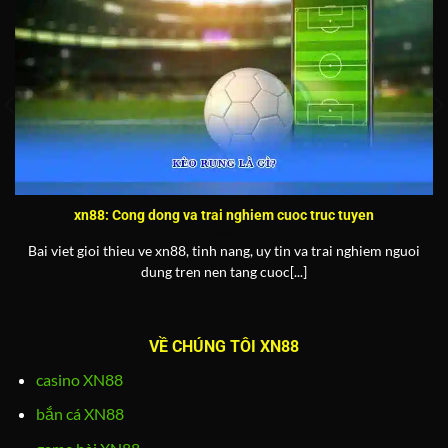
xn88: Cong dong va trai nghiem cuoc truc tuyen
Bai viet gioi thieu ve xn88, tinh nang, uy tin va trai nghiem nguoi
dung tren nen tang cuoc[...]
VỀ CHÚNG TÔI XN88
casino XN88
bắn cá XN88