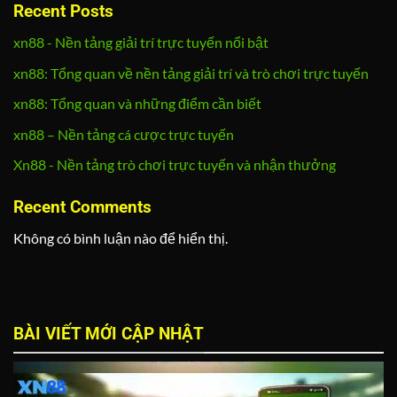
Recent Posts
xn88 - Nền tảng giải trí trực tuyến nổi bật
xn88: Tổng quan về nền tảng giải trí và trò chơi trực tuyến
xn88: Tổng quan và những điểm cần biết
xn88 – Nền tảng cá cược trực tuyến
Xn88 - Nền tảng trò chơi trực tuyến và nhận thưởng
Recent Comments
Không có bình luận nào để hiển thị.
BÀI VIẾT MỚI CẬP NHẬT