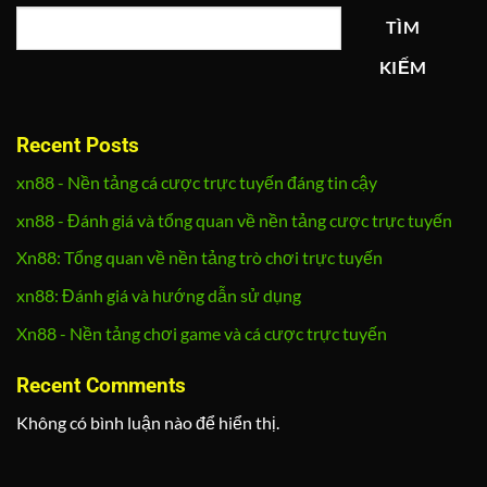
TÌM
KIẾM
Recent Posts
xn88 - Nền tảng cá cược trực tuyến đáng tin cậy
xn88 - Đánh giá và tổng quan về nền tảng cược trực tuyến
Xn88: Tổng quan về nền tảng trò chơi trực tuyến
xn88: Đánh giá và hướng dẫn sử dụng
Xn88 - Nền tảng chơi game và cá cược trực tuyến
Recent Comments
Không có bình luận nào để hiển thị.