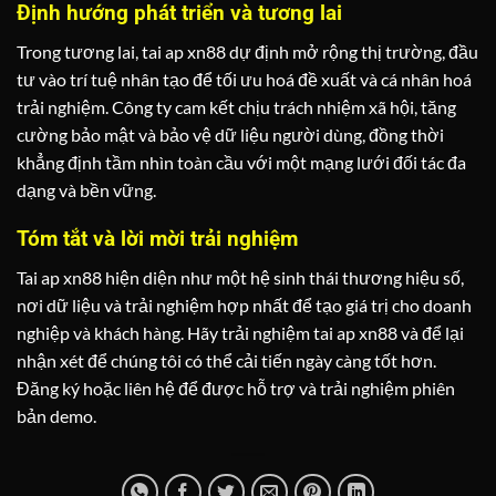
Định hướng phát triển và tương lai
Trong tương lai, tai ap xn88 dự định mở rộng thị trường, đầu
tư vào trí tuệ nhân tạo để tối ưu hoá đề xuất và cá nhân hoá
trải nghiệm. Công ty cam kết chịu trách nhiệm xã hội, tăng
cường bảo mật và bảo vệ dữ liệu người dùng, đồng thời
khẳng định tầm nhìn toàn cầu với một mạng lưới đối tác đa
dạng và bền vững.
Tóm tắt và lời mời trải nghiệm
Tai ap xn88 hiện diện như một hệ sinh thái thương hiệu số,
nơi dữ liệu và trải nghiệm hợp nhất để tạo giá trị cho doanh
nghiệp và khách hàng. Hãy trải nghiệm tai ap xn88 và để lại
nhận xét để chúng tôi có thể cải tiến ngày càng tốt hơn.
Đăng ký hoặc liên hệ để được hỗ trợ và trải nghiệm phiên
bản demo.