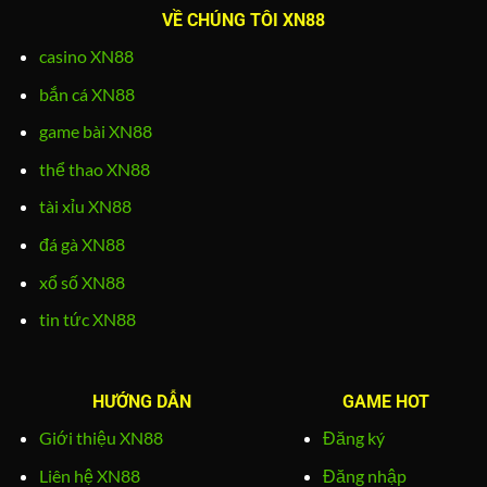
VỀ CHÚNG TÔI XN88
casino XN88
bắn cá XN88
game bài XN88
thể thao XN88
tài xỉu XN88
đá gà XN88
xổ số XN88
tin tức XN88
HƯỚNG DẪN
GAME HOT
Giới thiệu XN88
Đăng ký
Liên hệ XN88
Đăng nhập