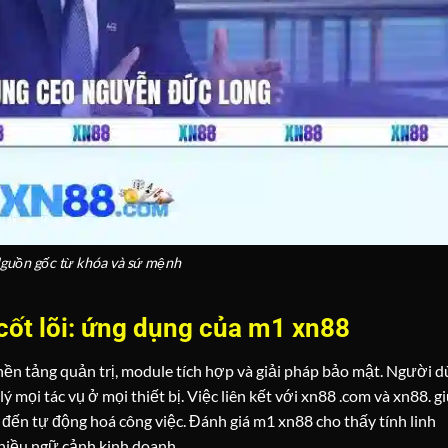
guồn gốc từ khóa và sứ mệnh
cốt lõi: ứng dụng của m1 xn88
n tảng quản trị, module tích hợp và giải pháp bảo mật. Người d
ý mọi tác vụ ở mọi thiết bị. Việc liên kết với xn88 .com và xn88. g
 đến tự động hoá công việc. Đánh giá m1 xn88 cho thấy tính linh
hiều ngữ cảnh kinh doanh.