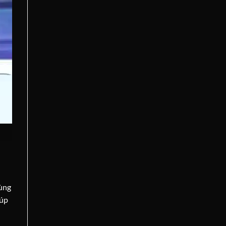
ùng
iúp