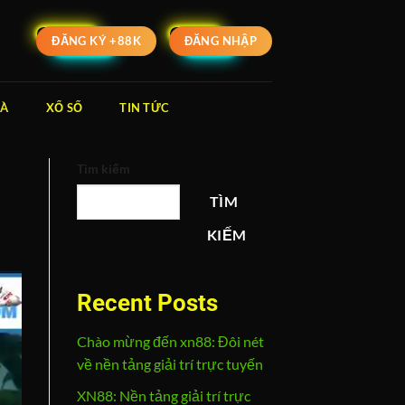
ĐĂNG KÝ +88K
ĐĂNG NHẬP
GÀ
XỔ SỐ
TIN TỨC
Tìm kiếm
TÌM
KIẾM
Recent Posts
Chào mừng đến xn88: Đôi nét
về nền tảng giải trí trực tuyến
XN88: Nền tảng giải trí trực