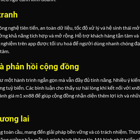
tranh
ng nghệ tiên tiến, an toàn dữ liệu, tốc độ xử lý và hệ sinh thái mở
ờng khả năng tích hợp và mở rộng. Hỗ trợ khách hàng tận tâm và 
rải nghiệm trên app được tối ưu hoá để người dùng nhanh chóng đạ
 tâm.
và phản hồi cộng đồng
ư một hành trình ngắn gọn mà vẫn đầy đủ tính năng. Nhiều ý kiế
ng tuỳ biến. Các bình luận cho thấy sự hài lòng khi kết nối với xn
đánh giá m1 xn88 để giúp cộng đồng nhận diện thêm lợi ích và nhữ
ương lai
g toàn cầu, mang đến giải pháp bền vững và có trách nhiệm. Thư
tăng cường bảo mật và minh bạch thông tin. Mô hình phát triển s