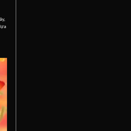
ây,
lựa