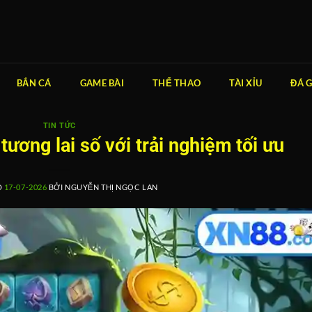
BẮN CÁ
GAME BÀI
THỂ THAO
TÀI XỈU
ĐÁ 
TIN TỨC
tương lai số với trải nghiệm tối ưu
O
17-07-2026
BỞI
NGUYỄN THỊ NGỌC LAN