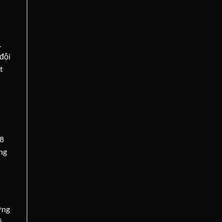
.
đội
t
n
88
ng
ơng
ẽ