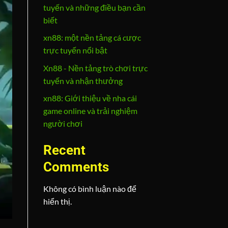
tuyến và những điều bạn cần
biết
xn88: một nền tảng cá cược
trực tuyến nổi bật
Xn88 - Nền tảng trò chơi trực
tuyến và nhận thưởng
xn88: Giới thiệu về nha cái
game online và trải nghiệm
người chơi
Recent
Comments
Không có bình luận nào để
hiển thị.