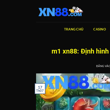
Bỏ
qua
nội
dung
TRANG CHỦ
CASINO
m1 xn88: Định hình 
ĐĂNG VÀ
17
Th07