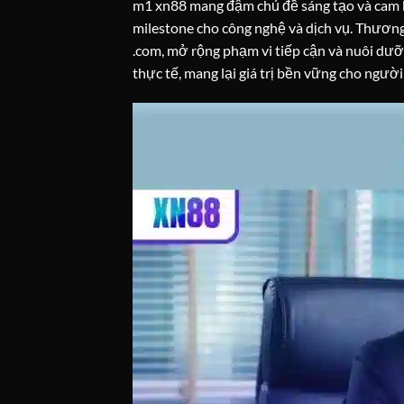
m1 xn88 mang đậm chủ đề sáng tạo và cam k
milestone cho công nghệ và dịch vụ. Thương
.com, mở rộng phạm vi tiếp cận và nuôi dưỡ
thực tế, mang lại giá trị bền vững cho ngườ