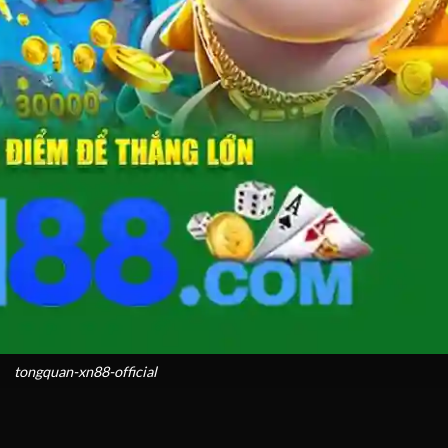
tongquan-xn88-official