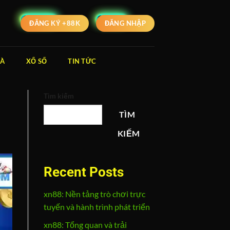
ĐĂNG KÝ +88K
ĐĂNG NHẬP
GÀ
XỔ SỐ
TIN TỨC
Tìm kiếm
TÌM
KIẾM
Recent Posts
xn88: Nền tảng trò chơi trực
tuyến và hành trình phát triển
xn88: Tổng quan và trải