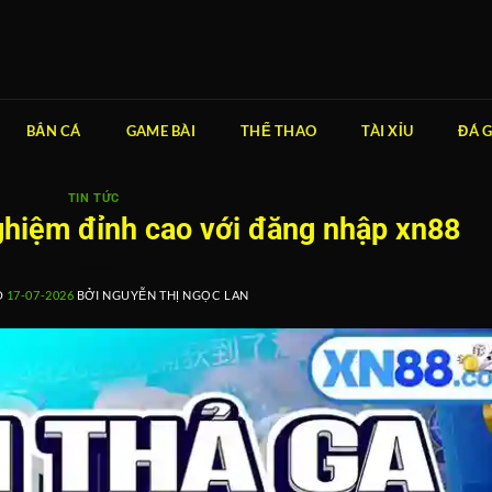
BẮN CÁ
GAME BÀI
THỂ THAO
TÀI XỈU
ĐÁ 
TIN TỨC
nghiệm đỉnh cao với đăng nhập xn88
O
17-07-2026
BỞI
NGUYỄN THỊ NGỌC LAN