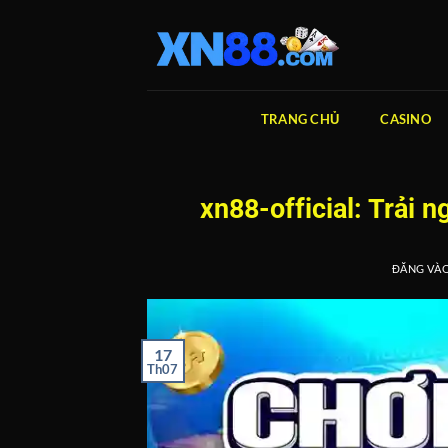
Bỏ
qua
nội
dung
TRANG CHỦ
CASINO
xn88-official: Trải 
ĐĂNG VÀ
17
Th07