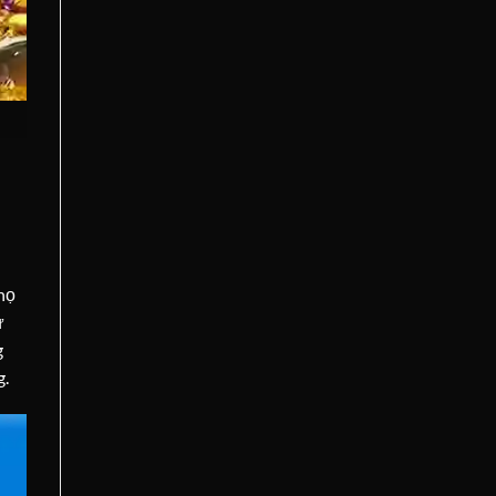
họ
ừ
g
g.