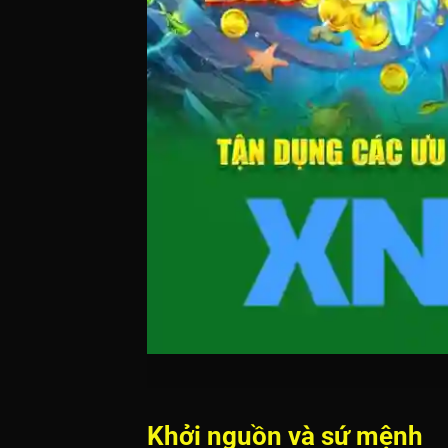
Khởi nguồn và sứ mệnh