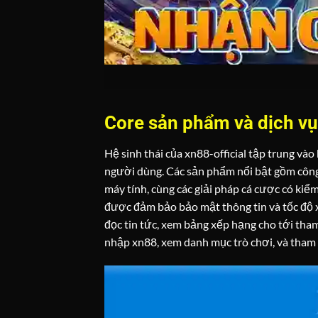
Core sản phẩm và dịch vụ:
Hệ sinh thái của xn88-official tập trung vào
người dùng. Các sản phẩm nổi bật gồm công 
máy tính, cùng các giải pháp cá cược có kiể
được đảm bảo bảo mật thông tin và tốc độ x
đọc tin tức, xem bảng xếp hạng cho tới tham
nhập xn88, xem danh mục trò chơi, và tham 