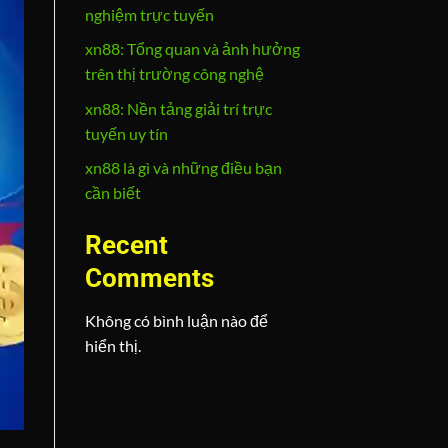
nghiệm trực tuyến
xn88: Tổng quan và ảnh hưởng
trên thị trường công nghệ
xn88: Nền tảng giải trí trực
tuyến uy tín
xn88 là gì và những điều bạn
cần biết
Recent
Comments
Không có bình luận nào để
hiển thị.