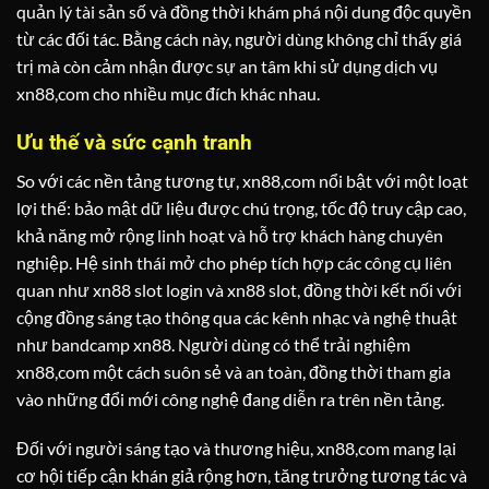
quản lý tài sản số và đồng thời khám phá nội dung độc quyền
từ các đối tác. Bằng cách này, người dùng không chỉ thấy giá
trị mà còn cảm nhận được sự an tâm khi sử dụng dịch vụ
xn88,com cho nhiều mục đích khác nhau.
Ưu thế và sức cạnh tranh
So với các nền tảng tương tự, xn88,com nổi bật với một loạt
lợi thế: bảo mật dữ liệu được chú trọng, tốc độ truy cập cao,
khả năng mở rộng linh hoạt và hỗ trợ khách hàng chuyên
nghiệp. Hệ sinh thái mở cho phép tích hợp các công cụ liên
quan như xn88 slot login và xn88 slot, đồng thời kết nối với
cộng đồng sáng tạo thông qua các kênh nhạc và nghệ thuật
như bandcamp xn88. Người dùng có thể trải nghiệm
xn88,com một cách suôn sẻ và an toàn, đồng thời tham gia
vào những đổi mới công nghệ đang diễn ra trên nền tảng.
Đối với người sáng tạo và thương hiệu, xn88,com mang lại
cơ hội tiếp cận khán giả rộng hơn, tăng trưởng tương tác và