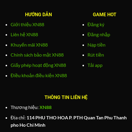
HƯỚNG DẪN
GAME HOT
Giới thiệu XN88
Đăng ký
Liên hệ XN88
Đăng nhập
Khuyến mãi XN88
Nạp tiền
Chính sách bảo mật XN88
Rút tiền
Giấy phép hoạt động XN88
Tải app
Điều khoản điều kiện XN88
THÔNG TIN LIÊN HỆ
Thương hiệu:
XN88
Địa chỉ:
114 PHU THO HOA P. PTH Quan Tan Phu Thanh
pho Ho Chi Minh