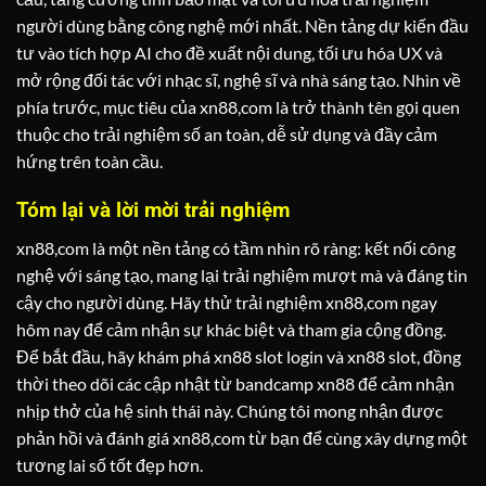
người dùng bằng công nghệ mới nhất. Nền tảng dự kiến đầu
tư vào tích hợp AI cho đề xuất nội dung, tối ưu hóa UX và
mở rộng đối tác với nhạc sĩ, nghệ sĩ và nhà sáng tạo. Nhìn về
phía trước, mục tiêu của xn88,com là trở thành tên gọi quen
thuộc cho trải nghiệm số an toàn, dễ sử dụng và đầy cảm
hứng trên toàn cầu.
Tóm lại và lời mời trải nghiệm
xn88,com là một nền tảng có tầm nhìn rõ ràng: kết nối công
nghệ với sáng tạo, mang lại trải nghiệm mượt mà và đáng tin
cậy cho người dùng. Hãy thử trải nghiệm xn88,com ngay
hôm nay để cảm nhận sự khác biệt và tham gia cộng đồng.
Để bắt đầu, hãy khám phá xn88 slot login và xn88 slot, đồng
thời theo dõi các cập nhật từ bandcamp xn88 để cảm nhận
nhịp thở của hệ sinh thái này. Chúng tôi mong nhận được
phản hồi và đánh giá xn88,com từ bạn để cùng xây dựng một
tương lai số tốt đẹp hơn.