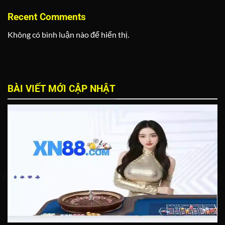
Recent Comments
Không có bình luận nào để hiển thị.
BÀI VIẾT MỚI CẬP NHẬT