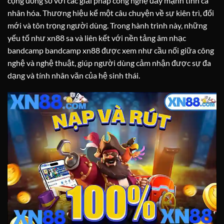
cộng đồng số với các giải pháp công nghệ đẩy mạnh tính cá
nhân hóa. Thương hiệu kể một câu chuyện về sự kiên trì, đổi
mới và tôn trọng người dùng. Trong hành trình này, những
yếu tố như xn88 sa và liên kết với nền tảng âm nhạc
bandcamp bandcamp xn88 được xem như cầu nối giữa công
nghệ và nghệ thuật, giúp người dùng cảm nhận được sự đa
dạng và tính nhân văn của hệ sinh thái.