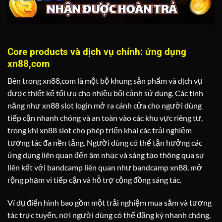
Core products và dịch vụ chính: ứng dụng
xn88,com
Bên trong xn88,com là một bộ khung sản phẩm và dịch vụ
được thiết kế tối ưu cho nhiều bối cảnh sử dụng. Các tính
năng như xn88 slot login mở ra cánh cửa cho người dùng
tiếp cận nhanh chóng và an toàn vào các khu vực riêng tư,
trong khi xn88 slot cho phép triển khai các trải nghiệm
tương tác đa nền tảng. Người dùng có thể tận hưởng các
ứng dụng liên quan đến âm nhạc và sáng tạo thông qua sự
liên kết với bandcamp liên quan như bandcamp xn88, mở
rộng phạm vi tiếp cận và hỗ trợ cộng đồng sáng tác.
Ví dụ điển hình bao gồm một trải nghiệm mua sắm và tương
tác trực tuyến, nơi người dùng có thể đăng ký nhanh chóng,