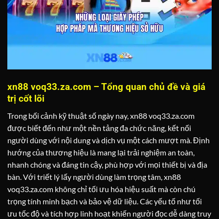
xn88 voq33.za.com – Tổng quan chủ đề và giá
trị cốt lõi
Trong bối cảnh kỹ thuật số ngày nay, xn88 voq33.za.com
được biết đến như một nền tảng đa chức năng, kết nối
người dùng với nội dung và dịch vụ một cách mượt mà. Định
hướng của thương hiệu là mang lại trải nghiệm an toàn,
nhanh chóng và đáng tin cậy, phù hợp với mọi thiết bị và địa
bàn. Với triết lý lấy người dùng làm trọng tâm, xn88
voq33.za.com không chỉ tối ưu hóa hiệu suất mà còn chú
trọng tính minh bạch và bảo vệ dữ liệu. Các yếu tố như tối
ưu tốc độ và tích hợp linh hoạt khiến người đọc dễ dàng truy