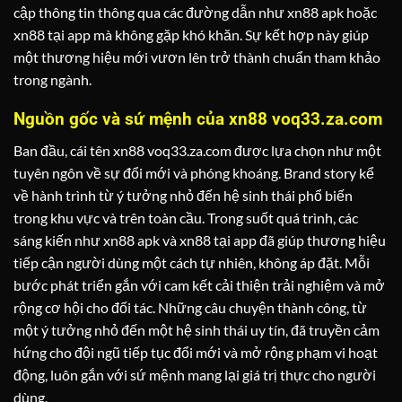
cập thông tin thông qua các đường dẫn như xn88 apk hoặc
xn88 tại app mà không gặp khó khăn. Sự kết hợp này giúp
một thương hiệu mới vươn lên trở thành chuẩn tham khảo
trong ngành.
Nguồn gốc và sứ mệnh của xn88 voq33.za.com
Ban đầu, cái tên xn88 voq33.za.com được lựa chọn như một
tuyên ngôn về sự đổi mới và phóng khoáng. Brand story kể
về hành trình từ ý tưởng nhỏ đến hệ sinh thái phổ biến
trong khu vực và trên toàn cầu. Trong suốt quá trình, các
sáng kiến như xn88 apk và xn88 tại app đã giúp thương hiệu
tiếp cận người dùng một cách tự nhiên, không áp đặt. Mỗi
bước phát triển gắn với cam kết cải thiện trải nghiệm và mở
rộng cơ hội cho đối tác. Những câu chuyện thành công, từ
một ý tưởng nhỏ đến một hệ sinh thái uy tín, đã truyền cảm
hứng cho đội ngũ tiếp tục đổi mới và mở rộng phạm vi hoạt
động, luôn gắn với sứ mệnh mang lại giá trị thực cho người
dùng.