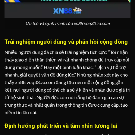
Ưu thế và cạnh tranh của xn88 voq33.za.com
Trải nghiệm người dùng và phản hồi cộng đồng
Nhiều người dùng đã chia sẻ trải nghiệm tích cực: “Tôi nhận
thấy giao diện thân thiện và rất nhanh chóng để truy cập nội
dung mong muốn.” Hay một bình luận khác: “Dịch vụ hỗ trợ
nhanh, giải quyết vấn đề đúng lúc.” Những nhận xét này cho
thấy xn88 voq33.za.com đang tạo nên một cộng đồng gắn
kết, nơi người dùng có thể chia sẻ ý kiến và nhận được giá trị
từ hệ sinh thái. Người đọc còn nói rằng họ đánh giá cao sự
trung thực và nhất quán trong thông tin được cung cấp, tạo
niềm tin lâu dài.
Định hướng phát triển và tầm nhìn tương lai