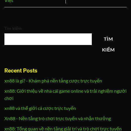
Việt
Tìm kiếm
TÌM
KIẾM
Recent Posts
xn88 là gì? - Khám phá nền tảng cược trực tuyến
xn88: Giới thiệu về nha cái game online và trải nghiệm người
chơi
xn88 và thế giới cá cược trực tuyến
Xn88 - Nền tảng trò chơi trực tuyến và nhận thưởng
xn88: Tổng quan về nền tảng giải trí và trò chơi trực tuyến