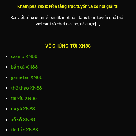
Khám phá xn88: Nền tảng trực tuyến và cơ hội giải trí
Bài viết tổng quan về xn88, một nền tảng trực tuyến phổ biến
với các trò chơi casino, cá cược[...]
VỀ CHÚNG TÔI XN88
casino XN88
bắn cá XN88
game bài XN88
thể thao XN88
tài xỉu XN88
đá gà XN88
xổ số XN88
tin tức XN88