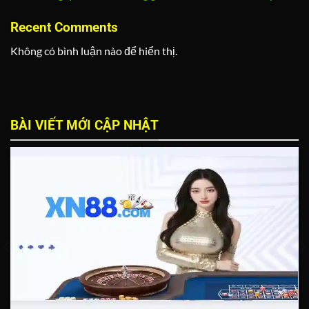
Recent Comments
Không có bình luận nào để hiển thị.
BÀI VIẾT MỚI CẬP NHẬT