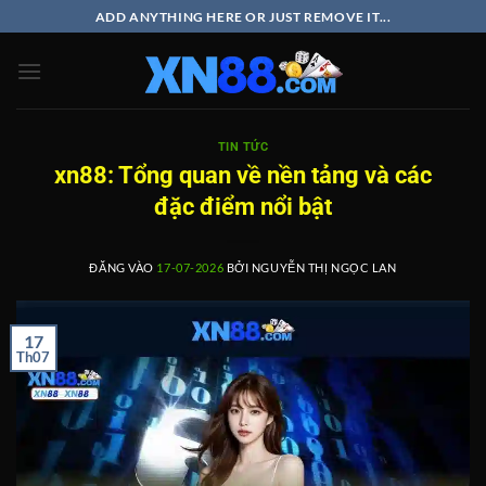
Bỏ
ADD ANYTHING HERE OR JUST REMOVE IT...
qua
nội
dung
TIN TỨC
xn88: Tổng quan về nền tảng và các
đặc điểm nổi bật
ĐĂNG VÀO
17-07-2026
BỞI
NGUYỄN THỊ NGỌC LAN
17
Th07