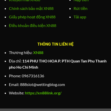
Chính sách bảo mật XN88
Rút tiền
Giấy phép hoạt động XN88
Tải app
Điều khoản điều kiện XN88
THÔNG TIN LIÊN HỆ
Thương hiệu:
XN88
Địa chỉ:
114 PHU THO HOA P. PTH Quan Tan Phu Thanh
pho Ho Chi Minh
Phone:
0967316136
Email:
888slot@wettingblog.com
Website:
https://xn88link.org/