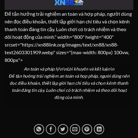
Để tận hưởng trải nghiệm an toàn và hợp pháp, người dùng
nên đọc điều khoản, thiết lập giới hạn chi tiêu và chọn kênh
thanh toán đáng tin cậy. Luôn chơi có trách nhiệm và theo
dõi hoạt động của mình.
" width="800" height="400"
srcset="https://xn88link.org/images/text/xn88/xn88-
text2603301909.webp" sizes="(max-width: 800px) 100vw,
800px">
An toàn và pháp lý\n\n
Lời khuyên và kết luận
\n
Để tận hưởng trải nghiệm an toàn và hợp pháp, người dùng nên
đọc điều khoản, thiết lập giới hạn chi tiêu và chọn kênh thanh
toán đáng tin cậy. Luôn chơi có trách nhiệm và theo dõi hoạt
động của mình.