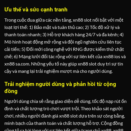
Ưu thế và sức cạnh tranh
Trong cuộc đua giữa các nền tảng, xn88 slot nổi bật với một
loạt lợi thế: 1) Bảo mật và tuân thủ cao; 2) Tốc độ xử lý và
thanh toán nhanh; 3) Hỗ trợ khách hàng 24/7 và đa kênh; 4)
Mô hình hoạt động mở rộng và đội ngũ nghiên cứu liên tục
cải tiến; 5) Đổi mới công nghệ với RNG được kiểm thử chặt
chẽ; 6) Mạng lưới đối tác rộng với sự liên kết của xn88 ios và
xn88 sa.com. Những yếu tố này giúp xn88 slot duy trì sự tin
cậy và mang lại trải nghiệm mượt mà cho người dùng.
Trải nghiệm người dùng và phản hồi từ cộng
đồng
Người dùng chia sẻ rằng giao diện dễ dùng, tốc độ nạp rút ổn
định và chất lượng trò chơi vượt trội. Theo khảo sát người
chơi, nhiều người đánh giá xn88 slot dựa trên sự công bằng,
minh bạch của thanh toán và chất lượng hỗ trợ. Cộng đồng
cũng tỏ ra hài lòng với sự liên kết giữa trang chủ xn88, xn88