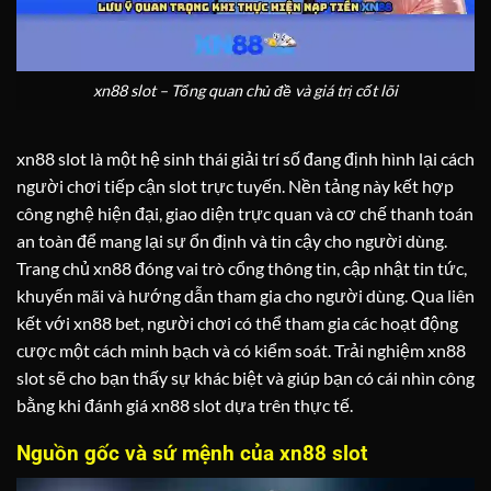
xn88 slot – Tổng quan chủ đề và giá trị cốt lõi
xn88 slot là một hệ sinh thái giải trí số đang định hình lại cách
người chơi tiếp cận slot trực tuyến. Nền tảng này kết hợp
công nghệ hiện đại, giao diện trực quan và cơ chế thanh toán
an toàn để mang lại sự ổn định và tin cậy cho người dùng.
Trang chủ xn88 đóng vai trò cổng thông tin, cập nhật tin tức,
khuyến mãi và hướng dẫn tham gia cho người dùng. Qua liên
kết với xn88 bet, người chơi có thể tham gia các hoạt động
cược một cách minh bạch và có kiểm soát. Trải nghiệm xn88
slot sẽ cho bạn thấy sự khác biệt và giúp bạn có cái nhìn công
bằng khi đánh giá xn88 slot dựa trên thực tế.
Nguồn gốc và sứ mệnh của xn88 slot