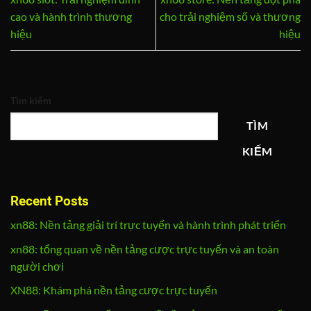
cao và hành trình thương
cho trải nghiệm số và thương
hiệu
hiệu
Tìm kiếm
TÌM
KIẾM
Recent Posts
xn88: Nền tảng giải trí trực tuyến và hành trình phát triển
xn88: tổng quan về nền tảng cược trực tuyến và an toàn
người chơi
XN88: Khám phá nền tảng cược trực tuyến