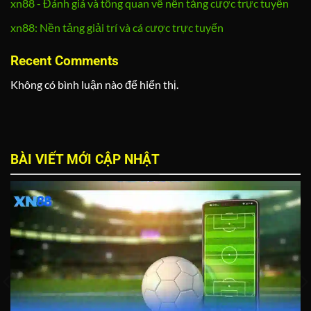
xn88 - Đánh giá và tổng quan về nền tảng cược trực tuyến
xn88: Nền tảng giải trí và cá cược trực tuyến
Recent Comments
Không có bình luận nào để hiển thị.
BÀI VIẾT MỚI CẬP NHẬT