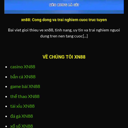
xn88: Cong dong va trai nghiem cuoc truc tuyen
Bai viet gioi thieu ve xn88, tinh nang, uy tin va trai nghiem nguoi
dung tren nen tang cuoc[...]
VỀ CHÚNG TÔI XN88
casino XN88
bắn cá XN88
game bài XN88
thể thao XN88
tài xỉu XN88
đá gà XN88
xổ số XN88