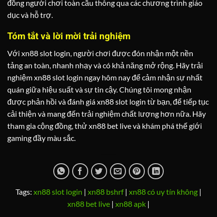
đồng người chơi toàn cầu thông qua các chương trình giáo
dục và hỗ trợ.
Tóm tắt và lời mời trải nghiệm
Với xn88 slot login, người chơi được đón nhận một nền
tảng an toàn, nhanh nhạy và có khả năng mở rộng. Hãy trải
nghiệm xn88 slot login ngay hôm nay để cảm nhận sự nhất
quán giữa hiệu suất và sự tin cậy. Chúng tôi mong nhận
được phản hồi và đánh giá xn88 slot login từ bạn, để tiếp tục
cải thiện và mang đến trải nghiệm chất lượng hơn nữa. Hãy
tham gia cộng đồng, thử xn88 bet live và khám phá thế giới
gaming đầy màu sắc.
Tags:
xn88 slot login
|
xn88 bshrf
|
xn88 có uy tín không
|
xn88 bet live
|
xn88 apk
|