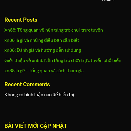
Recent Posts
Xn88: Tổng quan về nền tảng trò chơi trực tuyến
xn88 là gì và những điều bạn cần biết
xn88: Đánh giá và hướng dẫn sử dụng
Giới thiệu về xn88: Nền tảng trò chơi trực tuyến phổ biến
xn88 là gì? - Tổng quan và cách tham gia
Recent Comments
Không có bình luận nào để hiển thị.
BÀI VIẾT MỚI CẬP NHẬT