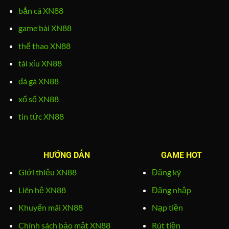
bắn cá XN88
game bài XN88
thể thao XN88
tài xỉu XN88
đá gà XN88
xổ số XN88
tin tức XN88
HƯỚNG DẪN
GAME HOT
Giới thiệu XN88
Đăng ký
Liên hệ XN88
Đăng nhập
Khuyến mãi XN88
Nạp tiền
Chính sách bảo mật XN88
Rút tiền