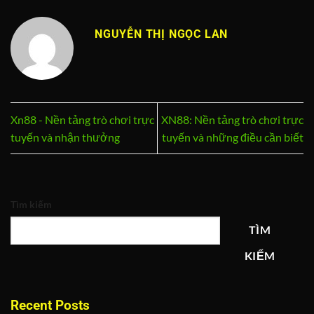
NGUYỄN THỊ NGỌC LAN
Xn88 - Nền tảng trò chơi trực
XN88: Nền tảng trò chơi trực
tuyến và nhận thưởng
tuyến và những điều cần biết
Tìm kiếm
TÌM
KIẾM
Recent Posts