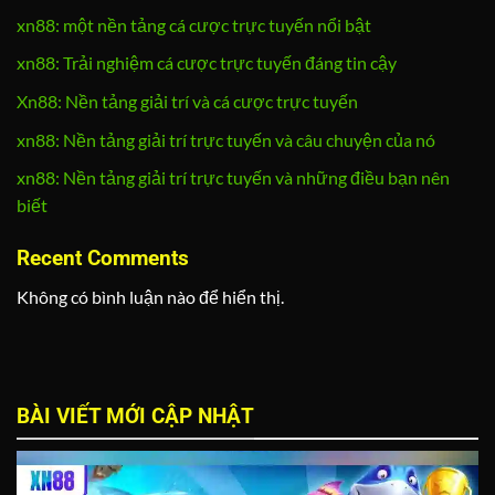
xn88: một nền tảng cá cược trực tuyến nổi bật
xn88: Trải nghiệm cá cược trực tuyến đáng tin cậy
Xn88: Nền tảng giải trí và cá cược trực tuyến
xn88: Nền tảng giải trí trực tuyến và câu chuyện của nó
xn88: Nền tảng giải trí trực tuyến và những điều bạn nên
biết
Recent Comments
Không có bình luận nào để hiển thị.
BÀI VIẾT MỚI CẬP NHẬT