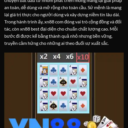
chuyện bắt đầu từ nhóm phát triển mong mang lại giải pháp
an toàn, dễ dùng và mở rộng cho toàn cầu. Sứ mệnh là mang
lại giá trị thực cho người dùng và xây dựng niềm tin lâu dài.
Trong hành trình ấy, xn88 com đóng vai trò cộng đồng và đối
tác, còn xn88 best đại diện cho chuẩn chất lượng cao. Mỗi
bước đi được kể bằng thành quả nhỏ nhưng bền vững,
truyền cảm hứng cho những ai theo đuổi sự xuất sắc.