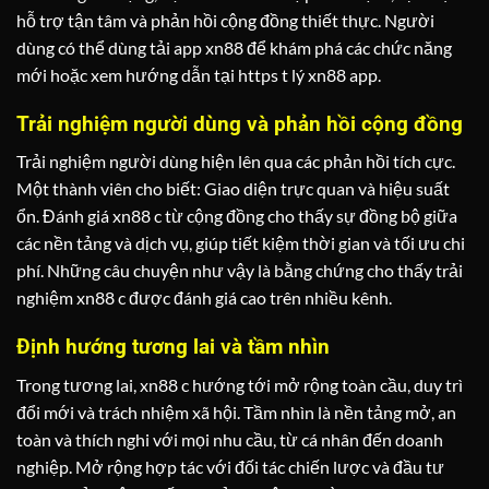
hỗ trợ tận tâm và phản hồi cộng đồng thiết thực. Người
dùng có thể dùng tải app xn88 để khám phá các chức năng
mới hoặc xem hướng dẫn tại https t lý xn88 app.
Trải nghiệm người dùng và phản hồi cộng đồng
Trải nghiệm người dùng hiện lên qua các phản hồi tích cực.
Một thành viên cho biết: Giao diện trực quan và hiệu suất
ổn. Đánh giá xn88 c từ cộng đồng cho thấy sự đồng bộ giữa
các nền tảng và dịch vụ, giúp tiết kiệm thời gian và tối ưu chi
phí. Những câu chuyện như vậy là bằng chứng cho thấy trải
nghiệm xn88 c được đánh giá cao trên nhiều kênh.
Định hướng tương lai và tầm nhìn
Trong tương lai, xn88 c hướng tới mở rộng toàn cầu, duy trì
đổi mới và trách nhiệm xã hội. Tầm nhìn là nền tảng mở, an
toàn và thích nghi với mọi nhu cầu, từ cá nhân đến doanh
nghiệp. Mở rộng hợp tác với đối tác chiến lược và đầu tư