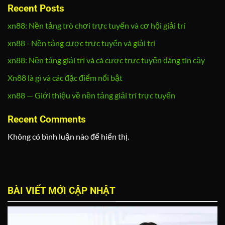
Recent Posts
xn88: Nền tảng trò chơi trực tuyến và cơ hội giải trí
xn88 - Nền tảng cược trực tuyến và giải trí
xn88: Nền tảng giải trí và cá cược trực tuyến đáng tin cậy
Xn88 là gì và các đặc điểm nổi bật
xn88 — Giới thiệu về nền tảng giải trí trực tuyến
Recent Comments
Không có bình luận nào để hiển thị.
BÀI VIẾT MỚI CẬP NHẬT