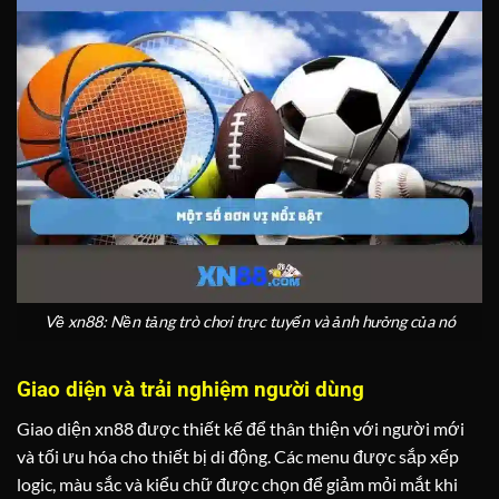
Về xn88: Nền tảng trò chơi trực tuyến và ảnh hưởng của nó
Giao diện và trải nghiệm người dùng
Giao diện xn88 được thiết kế để thân thiện với người mới
và tối ưu hóa cho thiết bị di động. Các menu được sắp xếp
logic, màu sắc và kiểu chữ được chọn để giảm mỏi mắt khi