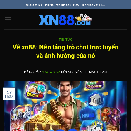
Bỏ
ADD ANYTHING HERE OR JUST REMOVE IT...
qua
nội
dung
TIN TỨC
Về xn88: Nền tảng trò chơi trực tuyến
và ảnh hưởng của nó
ĐĂNG VÀO
17-07-2026
BỞI
NGUYỄN THỊ NGỌC LAN
17
Th07