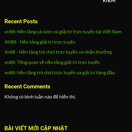
KIẾM
Recent Posts
xn88: Nền tảng cá cược và giải trí trực tuyến tại Việt Nam
XN88 - Nền tảng giải trí trực tuyến
Xn88 - Nền tảng trò chơi trực tuyến và nhận thưởng
xn88: Tổng quan về nền tảng giải trí trực tuyến
xn88: Nền tảng trò chơi trực tuyến và giải trí hàng đầu
Recent Comments
Không có bình luận nào để hiển thị.
BÀI VIẾT MỚI CẬP NHẬT