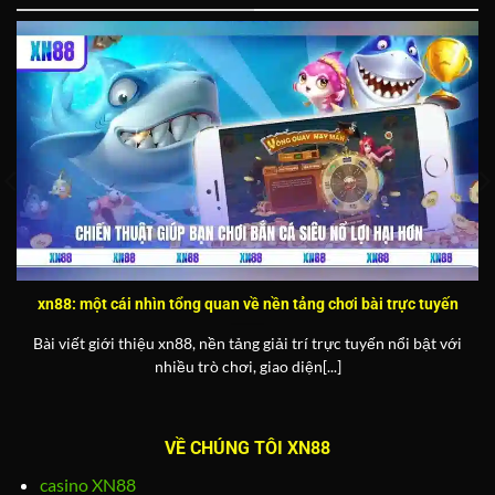
xn88: một cái nhìn tổng quan về nền tảng chơi bài trực tuyến
Bài viết giới thiệu xn88, nền tảng giải trí trực tuyến nổi bật với
nhiều trò chơi, giao diện[...]
VỀ CHÚNG TÔI XN88
casino XN88