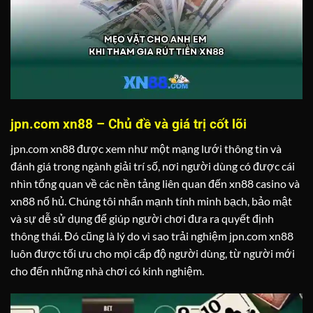
jpn.com xn88 – Chủ đề và giá trị cốt lõi
jpn.com xn88 được xem như một mạng lưới thông tin và
đánh giá trong ngành giải trí số, nơi người dùng có được cái
nhìn tổng quan về các nền tảng liên quan đến xn88 casino và
xn88 nổ hủ. Chúng tôi nhấn mạnh tính minh bạch, bảo mật
và sự dễ sử dụng để giúp người chơi đưa ra quyết định
thông thái. Đó cũng là lý do vì sao trải nghiệm jpn.com xn88
luôn được tối ưu cho mọi cấp độ người dùng, từ người mới
cho đến những nhà chơi có kinh nghiệm.