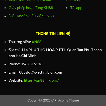
Giấy phép hoạt động XN88
Tải app
Điều khoản điều kiện XN88
THÔNG TIN LIÊN HỆ
Thương hiệu:
XN88
Địa chỉ:
114 PHU THO HOA P. PTH Quan Tan Phu Thanh
pho Ho Chi Minh
Phone:
0967316136
Email:
888slot@wettingblog.com
Website:
https://xn88link.org/
Copyright 2025 ©
Flatsome Theme