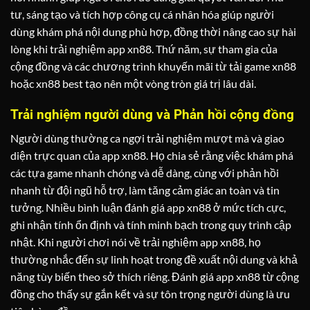
tư, sáng tạo và tích hợp công cụ cá nhân hóa giúp người
dùng khám phá nội dung phù hợp, đồng thời nâng cao sự hài
lòng khi trải nghiệm app xn88. Thứ năm, sự tham gia của
cộng đồng và các chương trình khuyến mãi từ tải game xn88
hoặc xn88 best tạo nên một vòng tròn giá trị lâu dài.
Trải nghiệm người dùng và Phản hồi cộng đồng
Người dùng thường ca ngợi trải nghiệm mượt mà và giao
diện trực quan của app xn88. Họ chia sẻ rằng việc khám phá
các tựa game nhanh chóng và dễ dàng, cùng với phản hồi
nhanh từ đội ngũ hỗ trợ, làm tăng cảm giác an toàn và tin
tưởng. Nhiều bình luận đánh giá app xn88 ở mức tích cực,
ghi nhận tính ổn định và tính minh bạch trong quy trình cập
nhật. Khi người chơi nói về trải nghiệm app xn88, họ
thường nhắc đến sự linh hoạt trong đề xuất nội dung và khả
năng tùy biến theo sở thích riêng. Đánh giá app xn88 từ cộng
đồng cho thấy sự gắn kết và sự tôn trọng người dùng là ưu