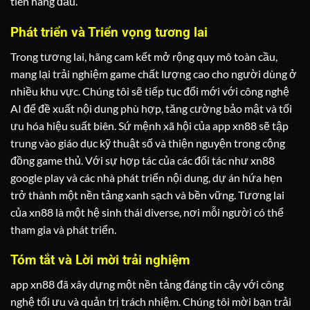
tiên hàng đầu.
Phát triển và Triển vọng tương lai
Trong tương lai, hãng cam kết mở rộng quy mô toàn cầu,
mang lại trải nghiệm game chất lượng cao cho người dùng ở
nhiều khu vực. Chúng tôi sẽ tiếp tục đổi mới với công nghệ
AI để đề xuất nội dung phù hợp, tăng cường bảo mật và tối
ưu hóa hiệu suất biên. Sứ mệnh xã hội của app xn88 sẽ tập
trung vào giáo dục kỹ thuật số và thiện nguyện trong cộng
đồng game thủ. Với sự hợp tác của các đối tác như xn88
google play và các nhà phát triển nội dung, dự án hứa hẹn
trở thành một nền tảng xanh sạch và bền vững. Tương lai
của xn88 là một hệ sinh thái diverse, nơi mỗi người có thể
tham gia và phát triển.
Tóm tắt và Lời mời trải nghiệm
app xn88 đã xây dựng một nền tảng đáng tin cậy với công
nghệ tối ưu và quản trị trách nhiệm. Chúng tôi mời bạn trải