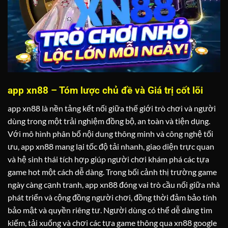
app xn88 – Tóm lược chủ đề và Giá trị cốt lõi
app xn88 là nền tảng kết nối giữa thế giới trò chơi và người
dùng trong một trải nghiệm đồng bộ, an toàn và tiện dụng.
Với mô hình phân bổ nội dung thông minh và công nghệ tối
ưu, app xn88 mang lại tốc độ tải nhanh, giao diện trực quan
và hệ sinh thái tích hợp giúp người chơi khám phá các tựa
game hot một cách dễ dàng. Trong bối cảnh thị trường game
ngày càng cạnh tranh, app xn88 đóng vai trò cầu nối giữa nhà
phát triển và cộng đồng người chơi, đồng thời đảm bảo tính
bảo mật và quyền riêng tư. Người dùng có thể dễ dàng tìm
kiếm, tải xuống và chơi các tựa game thông qua xn88 google