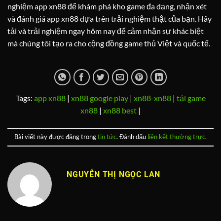
nghiệm app xn88 để khám phá kho game đa dạng, nhận xét
và đánh giá app xn88 dựa trên trải nghiệm thật của bạn. Hãy
tải và trải nghiệm ngay hôm nay để cảm nhận sự khác biệt
mà chúng tôi tạo ra cho cộng đồng game thủ Việt và quốc tế.
Tags:
app xn88
|
xn88 google play
|
xn88-xn88
|
tải game
xn88
|
xn88 best
|
Bài viết này được đăng trong
tin tức
. Đánh dấu
liên kết thường trực
.
NGUYỄN THỊ NGỌC LAN