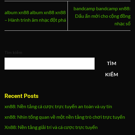
bandcamp bandcamp xn88:
album xn88 album xn88 xn88
Dấu ấn mới cho cộng đồng
– Hành trình âm nhạc đột phá
nhạc số
Tìm kiếm
TÌM
KIẾM
Recent Posts
xn88: Nền tảng cá cược trực tuyến an toàn và uy tín
xn88: Nhìn tổng quan về một nền tảng trò chơi trực tuyến
Xn88: Nền tảng giải trí và cá cược trực tuyến