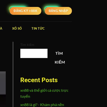
ĐĂNG KÝ +88K
ĐĂNG NHẬP
GÀ
XỔ SỐ
TIN TỨC
Tìm kiếm
TÌM
KIẾM
Recent Posts
xn88 và thế giới cá cược trực
tuyến
xn88 là gì? - Khám phá nền