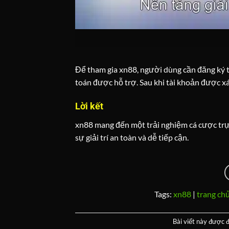
Để tham gia xn88, người dùng cần đăng ký t
toán được hỗ trợ. Sau khi tài khoản được xá
Lời kết
xn88 mang đến một trải nghiệm cá cược trự
sự giải trí an toàn và dễ tiếp cận.
Tags:
xn88
|
trang ch
Bài viết này được 