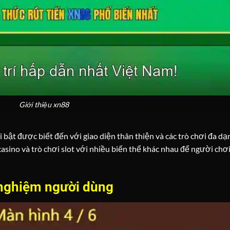
Giới thiệu xn88
 bật được biết đến với giao diện thân thiện và các trò chơi đa dạ
casino và trò chơi slot với nhiều biến thể khác nhau để người chơi
i nghiệm người dùng