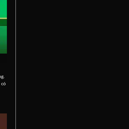
ng.
 có