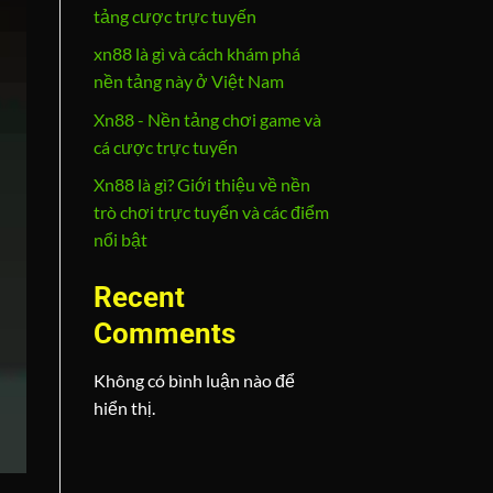
tảng cược trực tuyến
xn88 là gì và cách khám phá
nền tảng này ở Việt Nam
Xn88 - Nền tảng chơi game và
cá cược trực tuyến
Xn88 là gì? Giới thiệu về nền
trò chơi trực tuyến và các điểm
nổi bật
Recent
Comments
Không có bình luận nào để
hiển thị.