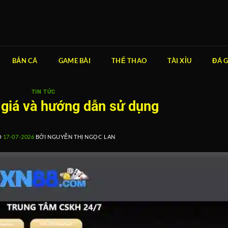
BẮN CÁ
GAME BÀI
THỂ THAO
TÀI XỈU
ĐÁ 
TIN TỨC
 giá và hướng dẫn sử dụng
O
17-07-2026
BỞI
NGUYỄN THỊ NGỌC LAN