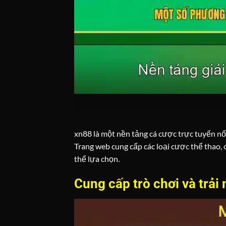
xn88 là một nền tảng cá cược trực tuyến nổi
Trang web cung cấp các loại cược thể thao, 
thể lựa chọn.
Cung cấp trò chơi và trả