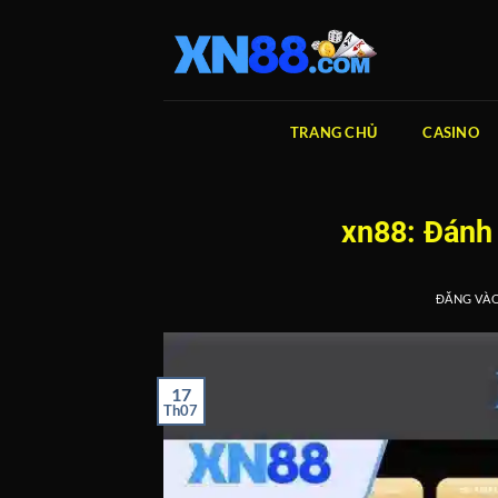
Bỏ
qua
nội
dung
TRANG CHỦ
CASINO
xn88: Đánh
ĐĂNG VÀ
17
Th07